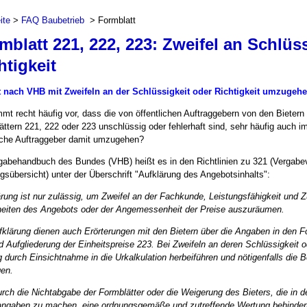
ite
>
FAQ Baubetrieb
> Formblatt
mblatt 221, 222, 223: Zweifel an Schlüs
htigkeit
t nach VHB mit Zweifeln an der Schlüssigkeit oder Richtigkeit umzugeh
mt recht häufig vor, dass die von öffentlichen Auftraggebern von den Bietern
ttern 221, 222 oder 223 unschlüssig oder fehlerhaft sind, sehr häufig auch i
liche Auftraggeber damit umzugehen?
gabehandbuch des Bundes (VHB) heißt es in den Richtlinien zu 321 (Vergabe
gsübersicht) unter der Überschrift "Aufklärung des Angebotsinhalts":
rung ist nur zulässig, um Zweifel an der Fachkunde, Leistungsfähigkeit und Z
heiten des Angebots oder der Angemessenheit der Preise auszuräumen.
fklärung dienen auch Erörterungen mit den Bietern über die Angaben in den Fo
 Aufgliederung der Einheitspreise 223. Bei Zweifeln an deren Schlüssigkeit od
 durch Einsichtnahme in die Urkalkulation herbeiführen und nötigenfalls die B
gen.
urch die Nichtabgabe der Formblätter oder die Weigerung des Bieters, die in d
angaben zu machen, eine ordnungsgemäße und zutreffende Wertung behindert o