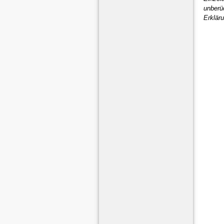
unberü
Erklär