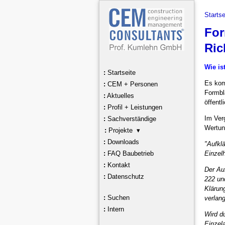
Startse
For
Ric
Wie is
:
Startseite
Es kom
:
CEM + Personen
Formblä
:
Aktuelles
öffent
:
Profil + Leistungen
Im Ver
:
Sachverständige
Wertun
:
Projekte ▾
:
Downloads
"Aufklä
Einzel
:
FAQ Baubetrieb
:
Kontakt
Der Au
:
Datenschutz
222 und
Klärung
:
Suchen
verlan
:
Intern
Wird d
Einzel