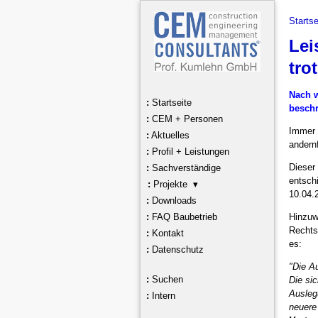
Startse
Lei
tro
Nach w
:
Startseite
beschr
:
CEM + Personen
Immer 
:
Aktuelles
andernf
:
Profil + Leistungen
Dieser
:
Sachverständige
entsch
:
Projekte ▾
10.04.
:
Downloads
Hinzuw
:
FAQ Baubetrieb
Rechts
:
Kontakt
es:
:
Datenschutz
"Die A
:
Suchen
Die si
Ausleg
:
Intern
neuere