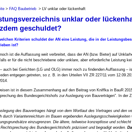
ite
>
FAQ Baubetrieb
> LV unklar oder lückenhaft
stungsverzeichnis unklar oder lückenha
tzdem geschuldet?
elchen Kriterien schuldet der AN eine Leistung, die in der Leistungsbe
ieben ist?
noch ist die Auffassung weit verbreitet, dass der AN (bzw. Bieter) auf Unkla
alls er für die nicht beschriebene oder unklare, aber erforderliche Leistung k
 – auch bei Gerichten (LG und OLG) immer noch zu findenden Auffassung – i
ieden entgegen getreten, so z. B. in den Urteilen VII ZR 227/11 vom 12.09.2
2014.
eisen ist in diesem Zusammenhang auf den Beitrag von Kniffka in BauR 2015,
prechung des Bundesgerichtshofs zur Auslegung von Bauverträgen". In der 
uslegung des Bauvertrages hängt von dem Wortlaut des Vertrages und den v
ch durch Variantenreichtum im Bauen ergebenden Auslegungsschwierigkeiten 
ungsgrundsätze einzugrenzen. Die ältere, teilweise konzeptlose und schlecht
 Rechtsprechung des Bundesgerichtshofs präzisiert und begradigt worden.
Da