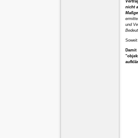
Vertra
nicht 
Maßgeb
ermitt
und Ve
Bedeut
Soweit
Damit 
"objek
aufklä