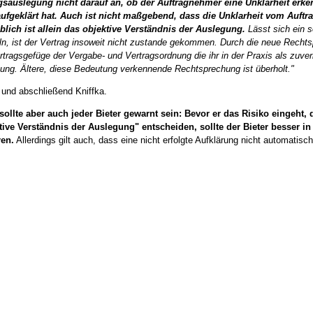
gsauslegung nicht darauf an, ob der Auftragnehmer eine Unklarheit erke
aufgeklärt hat. Auch ist nicht maßgebend, dass die Unklarheit vom Auftra
lich ist allein das objektive Verständnis der Auslegung.
Lässt sich ein 
eln, ist der Vertrag insoweit nicht zustande gekommen. Durch die neue Recht
rtragsgefüge der Vergabe- und Vertragsordnung die ihr in der Praxis als zu
ung. Ältere, diese Bedeutung verkennende Rechtsprechung ist überholt."
 und abschließend Kniffka.
sollte aber auch jeder Bieter gewarnt sein: Bevor er das Risiko eingeht
tive Verständnis der Auslegung" entscheiden, sollte der Bieter besser i
ren.
Allerdings gilt auch, dass eine nicht erfolgte Aufklärung nicht automatisc