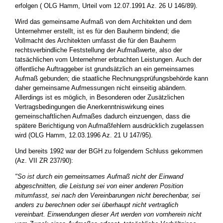
erfolgen ( OLG Hamm, Urteil vom 12.07.1991 Az. 26 U 146/89).
Wird das gemeinsame Aufmaß von dem Architekten und dem
Unternehmer erstellt, ist es für den Bauherrn bindend; die
Vollmacht des Architekten umfasst die für den Bauherrn
rechtsverbindliche Feststellung der Aufmaßwerte, also der
tatsächlichen vom Unternehmer erbrachten Leistungen. Auch der
öffentliche Auftraggeber ist grundsätzlich an ein gemeinsames
Aufmaß gebunden; die staatliche Rechnungsprüfungsbehörde kann
daher gemeinsame Aufmessungen nicht einseitig abändern.
Allerdings ist es möglich, in Besonderen oder Zusätzlichen
Vertragsbedingungen die Anerkenntniswirkung eines
gemeinschaftlichen Aufmaßes dadurch einzuengen, dass die
spätere Berichtigung von Aufmaßfehlern ausdrücklich zugelassen
wird (OLG Hamm, 12.03.1996 Az. 21 U 147/95).
Und bereits 1992 war der BGH zu folgendem Schluss gekommen
(Az. VII ZR 237/90):
"So ist durch ein gemeinsames Aufmaß nicht der Einwand
abgeschnitten, die Leistung sei von einer anderen Position
mitumfasst, sei nach den Vereinbarungen nicht berechenbar, sei
anders zu berechnen oder sei überhaupt nicht vertraglich
vereinbart. Einwendungen dieser Art werden von vornherein nicht